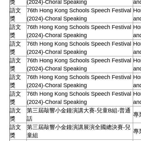
獎
(2024)-Choral Speaking
an
語文
76th Hong Kong Schools Speech Festival
Ho
獎
(2024)-Choral Speaking
an
語文
76th Hong Kong Schools Speech Festival
Ho
獎
(2024)-Choral Speaking
an
語文
76th Hong Kong Schools Speech Festival
Ho
獎
(2024)-Choral Speaking
an
語文
76th Hong Kong Schools Speech Festival
Ho
獎
(2024)-Choral Speaking
an
語文
76th Hong Kong Schools Speech Festival
Ho
獎
(2024)-Choral Speaking
an
語文
76th Hong Kong Schools Speech Festival
Ho
獎
(2024)-Choral Speaking
an
語文
第三屆敲響小金鐘演講大賽-兒童B組-普通
專
獎
話
語文
第三屆敲響小金鐘演講展演全國總決賽-兒
專
獎
童組