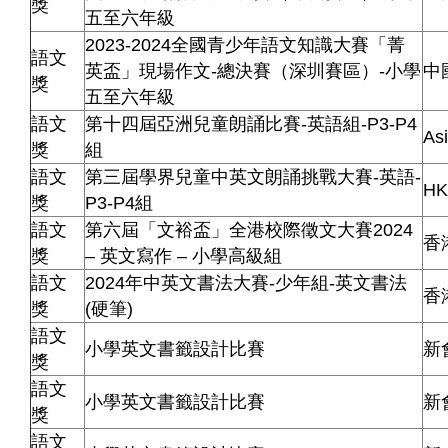
獎
五至六年級
2023-2024全國青少年語文知識大賽「菁
語文
英盃」現場作文-總決賽（深圳賽區）-小學
中
獎
五至六年級
語文
第十四屆亞洲兒童朗誦比賽-英語組-P3-P4
Asi
獎
組
語文
第三屆學界兒童中英文朗誦挑戰大賽-英語-
H
獎
P3-P4組
語文
第六屆「文裕盃」全港校際徵文大賽2024
香
獎
– 英文寫作 – 小學高級組
語文
2024年中英文書法大賽-少年組-英文書法
香
獎
(硬筆)
語文
小學英文書籤設計比賽
新
獎
語文
小學英文書籤設計比賽
新
獎
語文