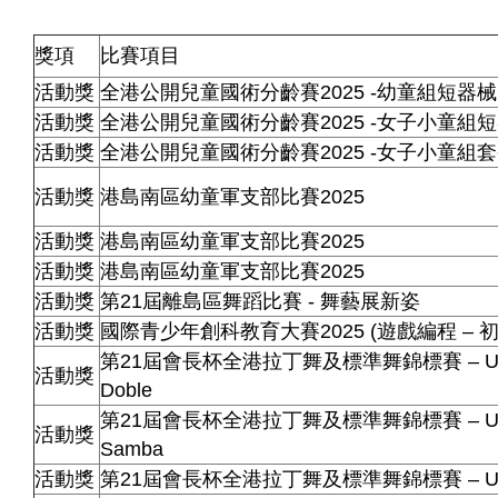
獎項
比賽項目
活動獎
全港公開兒童國術分齡賽
2025 -
幼童組短器械
活動獎
全港公開兒童國術分齡賽
2025 -
女子小童組短
活動獎
全港公開兒童國術分齡賽
2025 -
女子小童組套
活動獎
港島南區幼童軍支部比賽2025
活動獎
港島南區幼童軍支部比賽2025
活動獎
港島南區幼童軍支部比賽2025
活動獎
第21屆離島區舞蹈比賽 - 舞藝展新姿
活動獎
國際青少年創科教育大賽
2025 (
遊戲編程
–
第
21
屆會長杯全港拉丁舞及標準舞錦標賽
– U
活動獎
Doble
第
21
屆會長杯全港拉丁舞及標準舞錦標賽
– U
活動獎
Samba
活動獎
第
21
屆會長杯全港拉丁舞及標準舞錦標賽
– U