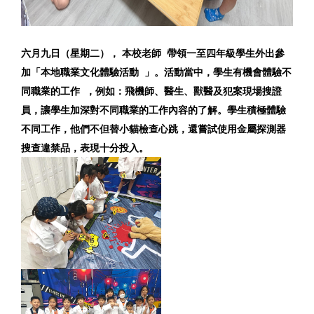
六月九日（星期二），
本校老師
帶領一至四年級學生外出參
加「本地職業文化體驗
活動
」。活動當中，學生有機會體驗不
同職業的工作 ，例如：飛機師、醫生、獸醫及犯案現場搜證
員，
讓學生加深對不同職業的工作內容的了解。學生積極體驗
不同工作，
他們不但替小貓檢查心跳，還嘗試使用金屬探測器
搜查違禁品，
表現十分投入。